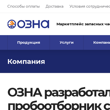
Способы оплаты
Доставка
Условия сотрудниче
Маркетплейс запасных ча
Продукция
Услуги
Компан
Компания
ОЗНА разработа
пробоотборник с