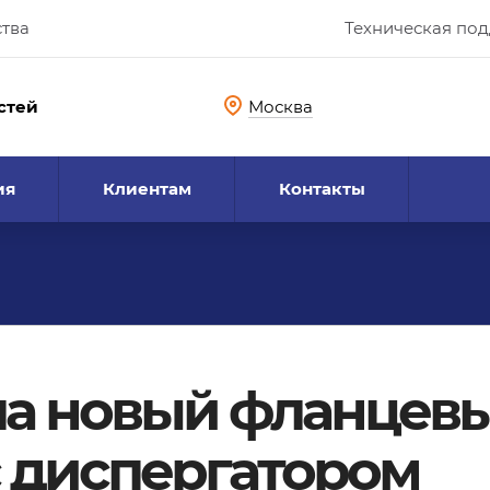
ства
Техническая по
стей
Москва
ия
Клиентам
Контакты
ла новый фланцев
 диспергатором