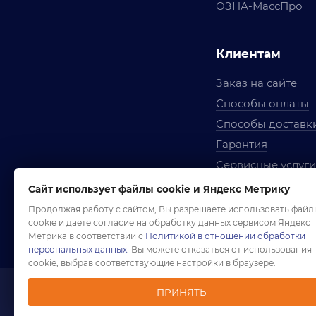
ОЗНА-МассПро
Клиентам
Заказ на сайте
Способы оплаты
Способы доставк
Гарантия
Сервисные услуги
Вопросы и ответ
Сайт использует файлы cookie и Яндекс Метрику
Условия сотрудни
Продолжая работу с сайтом, Вы разрешаете использовать файл
cookie и даете согласие на обработку данных сервисом Яндекс
Правила использ
Метрика в соответствии с
Политикой в отношении обработки
персональных данных
. Вы можете отказаться от использования
cookie, выбрав соответствующие настройки в браузере.
ПРИНЯТЬ
1958-2026 ©
Комп