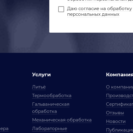
Даю
согласие на обработку
персональных данных
Услуги
Компани
Литьё
О компани
Термообработка
Производст
Гальваническая
Сертифика
обработка
Отзывы
Механическая обработка
Новости
мера
Лабораторные
Публикаци