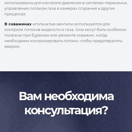
использованы для контроля давления в системах перекачки,
управления потоком газа в камерах сгорания и других
процессах.
В скважинах
игольчатые вентили используются для
контроля потоков жидкости и газа. Они могут быть особенно
полезны при бурении или ремонте скважин, когда
необходимо контролировать потоки, чтобы предотвратить
аварии.
Вам необходима
консультация?