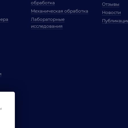
обработка
Отзывы
Механическая обработка
Новости
мера
Лабораторные
Публикаци
исследования
и
ы
чества
ы
ования