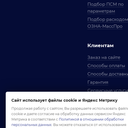
Подбор ПСМ по
параметрам
Подбор расходо
ОЗНА-МассПро
Клиентам
Заказ на сайте
Способы оплаты
Способы доставк
Гарантия
Сервисные услуги
Вопросы и ответ
Сайт использует файлы cookie и Яндекс Метрику
Условия сотрудни
Продолжая работу с сайтом, Вы разрешаете использовать файл
cookie и даете согласие на обработку данных сервисом Яндекс
Правила использ
Метрика в соответствии с
Политикой в отношении обработки
персональных данных
. Вы можете отказаться от использования