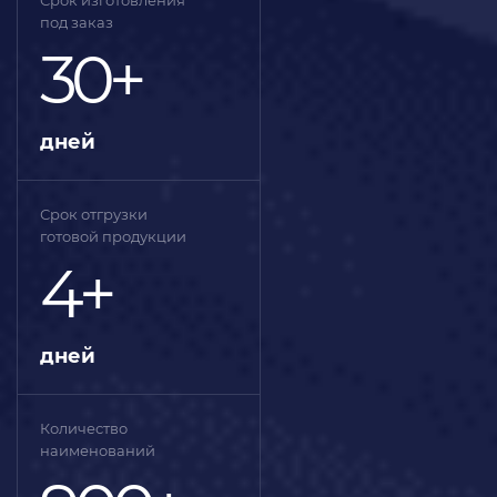
под заказ
30+
дней
Срок отгрузки
готовой продукции
4+
дней
Количество
наименований