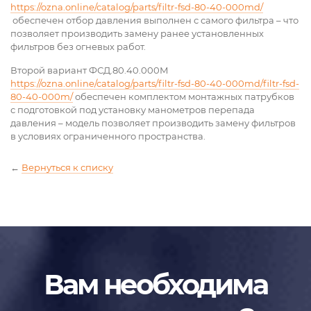
https://ozna.online/catalog/parts/filtr-fsd-80-40-000md/
обеспечен отбор давления выполнен с самого фильтра – что
позволяет производить замену ранее установленных
фильтров без огневых работ.
Второй вариант ФСД.80.40.000М
https://ozna.online/catalog/parts/filtr-fsd-80-40-000md/filtr-fsd-
80-40-000m/
обеспечен комплектом монтажных патрубков
с подготовкой под установку манометров перепада
давления – модель позволяет производить замену фильтров
в условиях ограниченного пространства.
←
Вернуться к списку
Вам необходима