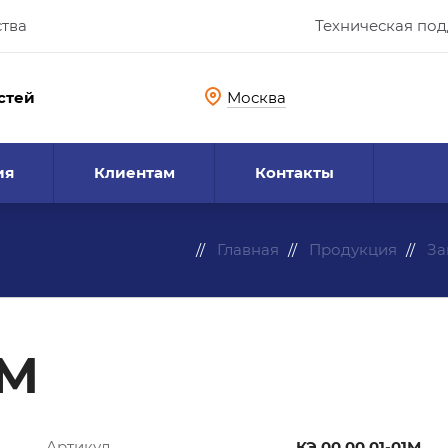
ства
Техническая по
стей
Москва
ия
Клиентам
Контакты
Главная
Продукция
За
1М
Артикул
КЭ.00.00.01-01М