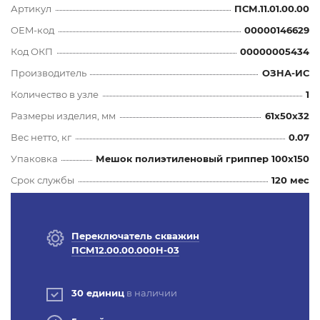
Артикул
ПСМ.11.01.00.00
OEM-код
00000146629
Код ОКП
00000005434
Производитель
ОЗНА-ИС
Количество в узле
1
Размеры изделия, мм
61x50x32
Вес нетто, кг
0.07
Упаковка
Мешок полиэтиленовый гриппер 100х150
Срок службы
120 мес
Переключатель скважин
ПСМ12.00.00.000Н-03
30 единиц
в наличии