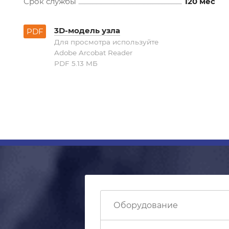
Срок службы
120 мес
3D-модель узла
PDF
Для просмотра используйте
Adobe Arcobat Reader
PDF 5.13 MБ