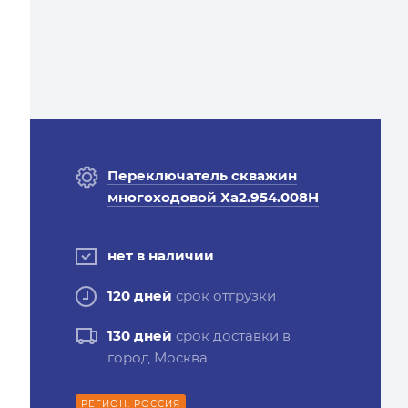
Переключатель скважин
многоходовой Ха2.954.008Н
нет в наличии
120 дней
срок отгрузки
130 дней
срок доставки в
город Москва
РЕГИОН: РОССИЯ