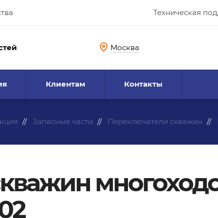
ства
Техническая по
стей
Москва
ия
Клиентам
Контакты
кция
Запасные части
Переключатели скважин
скважин многоход
02