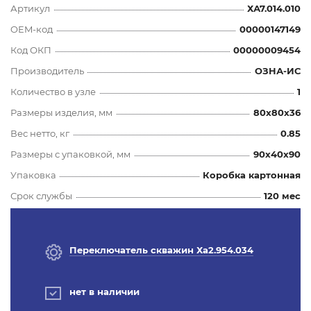
Артикул
ХА7.014.010
OEM-код
00000147149
Код ОКП
00000009454
Производитель
ОЗНА-ИС
Количество в узле
1
Размеры изделия, мм
80x80x36
Вес нетто, кг
0.85
Размеры с упаковкой, мм
90x40x90
Упаковка
Коробка картонная
Срок службы
120 мес
Переключатель скважин Ха2.954.034
нет в наличии