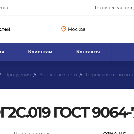
ства
Техническая по
стей
Москва
ия
Клиентам
Контакты
Продукция
Запасные части
Переключатели пот
Г2С.019 ГОСТ 9064-
Производитель
ОЗНА-ИС