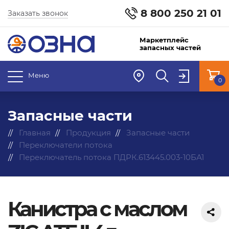
8 800 250 21 01
Заказать звонок
Маркетплейс
запасных частей
Меню
0
Запасные части
Главная
Продукция
Запасные части
Переключатели потока
Переключатель потока ПДРК.613445.003-10БА1
Канистра с маслом