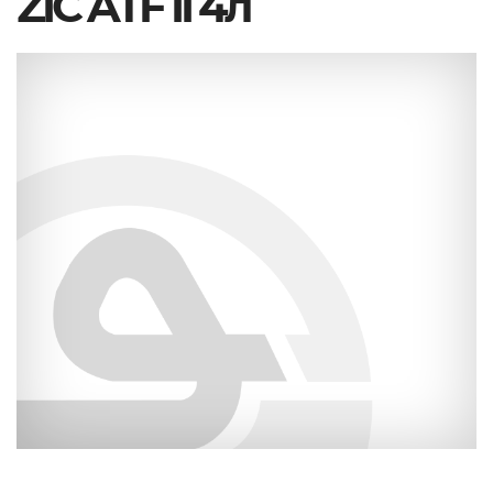
ZIC ATF II 4л