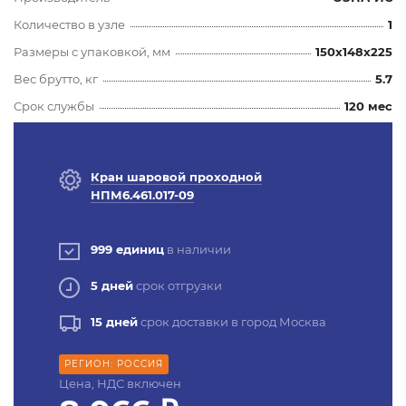
Количество в узле
1
Размеры с упаковкой, мм
150x148x225
Вес брутто, кг
5.7
Срок службы
120 мес
Кран шаровой проходной
НПМ6.461.017-09
999 единиц
в наличии
5 дней
срок отгрузки
15 дней
срок доставки в город Москва
РЕГИОН: РОССИЯ
Цена, НДС включен