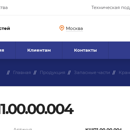
ства
Техническая по
стей
Москва
ия
Клиентам
Контакты
Главная
Продукция
Запасные части
Кра
.00.00.004
Артикул
КШП1.00.00.004