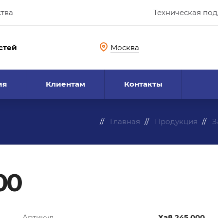
ства
Техническая по
стей
Москва
ия
Клиентам
Контакты
Главная
Продукция
З
00
Артикул
Ха8.245.000