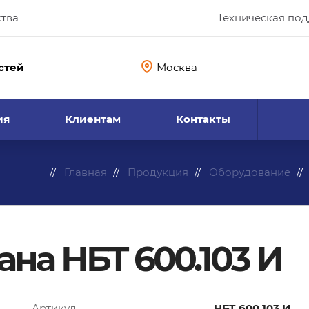
ства
Техническая по
стей
Москва
ия
Клиентам
Контакты
Главная
Продукция
Оборудование
на НБТ 600.103 И
Артикул
НБТ 600.103 И